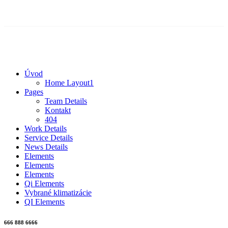
Úvod
Home Layout1
Pages
Team Details
Kontakt
404
Work Details
Service Details
News Details
Elements
Elements
Elements
Qi Elements
Vybrané klimatizácie
QI Elements
666 888 6666