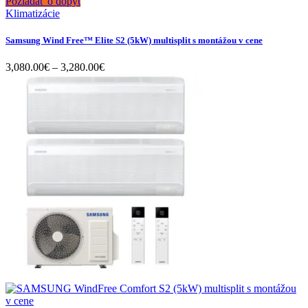
Požiadať o dopyt
Klimatizácie
Samsung Wind Free™ Elite S2 (5kW) multisplit s montážou v cene
Price
3,080.00
€
–
3,280.00
€
range:
3,080.00€
through
3,280.00€