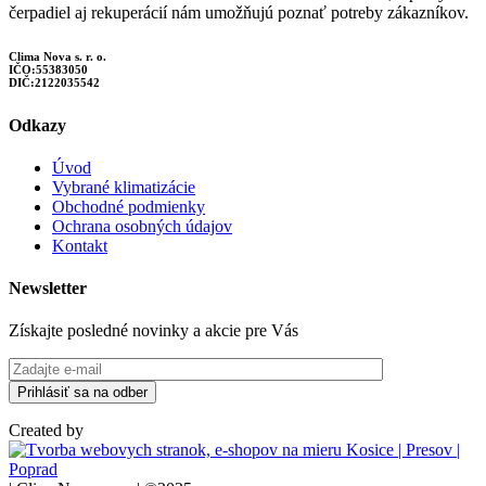
čerpadiel aj rekuperácií nám umožňujú poznať potreby zákazníkov.
Clima Nova s. r. o.
IČO:55383050
DIČ:2122035542
Odkazy
Úvod
Vybrané klimatizácie
Obchodné podmienky
Ochrana osobných údajov
Kontakt
Newsletter
Získajte posledné novinky a akcie pre Vás
Created by