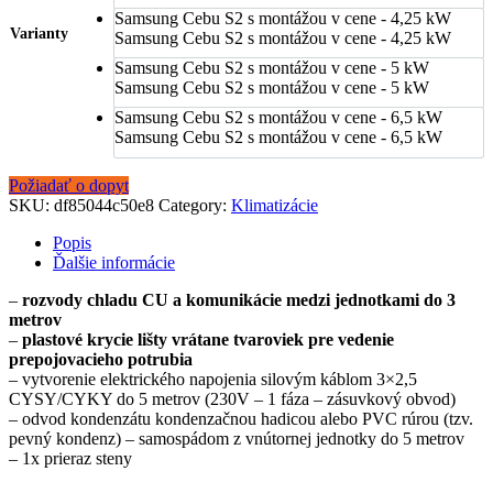
Samsung Cebu S2 s montážou v cene - 4,25 kW
Varianty
Samsung Cebu S2 s montážou v cene - 4,25 kW
Samsung Cebu S2 s montážou v cene - 5 kW
Samsung Cebu S2 s montážou v cene - 5 kW
Samsung Cebu S2 s montážou v cene - 6,5 kW
Samsung Cebu S2 s montážou v cene - 6,5 kW
Požiadať o dopyt
SKU:
df85044c50e8
Category:
Klimatizácie
Popis
Ďalšie informácie
–
rozvody chladu CU a komunikácie medzi jednotkami do 3
metrov
–
plastové krycie lišty vrátane tvaroviek pre vedenie
prepojovacieho potrubia
– vytvorenie elektrického napojenia silovým káblom 3×2,5
CYSY/CYKY do 5 metrov (230V – 1 fáza – zásuvkový obvod)
– odvod kondenzátu kondenzačnou hadicou alebo PVC rúrou (tzv.
pevný kondenz) – samospádom z vnútornej jednotky do 5 metrov
– 1x prieraz steny