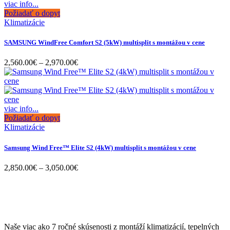
viac info...
Požiadať o dopyt
Klimatizácie
SAMSUNG WindFree Comfort S2 (5kW) multisplit s montážou v cene
Price
2,560.00
€
–
2,970.00
€
range:
2,560.00€
through
2,970.00€
viac info...
Požiadať o dopyt
Klimatizácie
Samsung Wind Free™ Elite S2 (4kW) multisplit s montážou v cene
Price
2,850.00
€
–
3,050.00
€
range:
2,850.00€
through
3,050.00€
Naše viac ako 7 ročné skúsenosti z montáží klimatizácií, tepelných