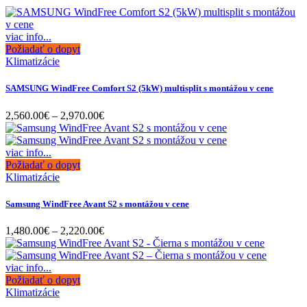
viac info...
Požiadať o dopyt
Klimatizácie
SAMSUNG WindFree Comfort S2 (5kW) multisplit s montážou v cene
Price
2,560.00
€
–
2,970.00
€
range:
2,560.00€
through
viac info...
2,970.00€
Požiadať o dopyt
Klimatizácie
Samsung WindFree Avant S2 s montážou v cene
Price
1,480.00
€
–
2,220.00
€
range:
1,480.00€
through
viac info...
2,220.00€
Požiadať o dopyt
Klimatizácie