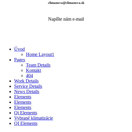
climanova@climanova.sk
Napíšte nám e-mail
Úvod
Home Layout1
Pages
Team Details
Kontakt
404
Work Details
Service Details
News Details
Elements
Elements
Elements
Qi Elements
Vybrané klimatizácie
QI Elements