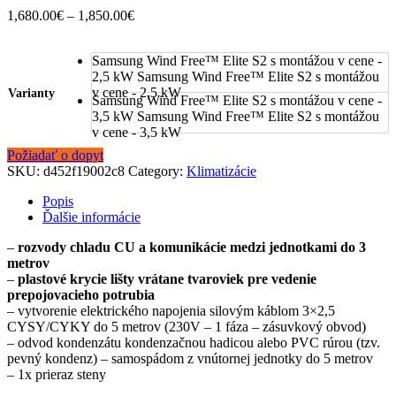
Price
1,680.00
€
–
1,850.00
€
range:
1,680.00€
Samsung Wind Free™ Elite S2 s montážou v cene -
through
2,5 kW
Samsung Wind Free™ Elite S2 s montážou
1,850.00€
v cene - 2,5 kW
Varianty
Samsung Wind Free™ Elite S2 s montážou v cene -
3,5 kW
Samsung Wind Free™ Elite S2 s montážou
v cene - 3,5 kW
Požiadať o dopyt
SKU:
d452f19002c8
Category:
Klimatizácie
Popis
Ďalšie informácie
–
rozvody chladu CU a komunikácie medzi jednotkami do 3
metrov
–
plastové krycie lišty vrátane tvaroviek pre vedenie
prepojovacieho potrubia
– vytvorenie elektrického napojenia silovým káblom 3×2,5
CYSY/CYKY do 5 metrov (230V – 1 fáza – zásuvkový obvod)
– odvod kondenzátu kondenzačnou hadicou alebo PVC rúrou (tzv.
pevný kondenz) – samospádom z vnútornej jednotky do 5 metrov
– 1x prieraz steny