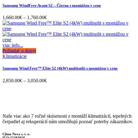
Samsung WindFree Avant S2 – Čierna s montážou v cene
Price
1,660.00
€
–
1,760.00
€
range:
1,660.00€
through
1,760.00€
viac info...
Požiadať o dopyt
Klimatizácie
Samsung Wind Free™ Elite S2 (4kW) multisplit s montážou v cene
Price
2,850.00
€
–
3,050.00
€
range:
2,850.00€
through
3,050.00€
Naše viac ako 7 ročné skúsenosti z montáží klimatizácií, tepelných
čerpadiel aj rekuperácií nám umožňujú poznať potreby zákazníkov.
Clima Nova s. r. o.
IČO:55383050